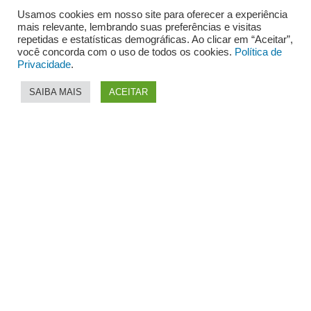
apoio sempre que possível nos desafios do dia
Usamos cookies em nosso site para oferecer a experiência
mais relevante, lembrando suas preferências e visitas
a dia.”
repetidas e estatísticas demográficas. Ao clicar em “Aceitar”,
você concorda com o uso de todos os cookies.
Política de
Privacidade
.
Vera Oliveira
Fundadora e diretora executiva do Instituto C
SAIBA MAIS
ACEITAR
“Graças ao apoio recebido, a Redes da Maré
consegue realizar as atividades externas de seu
projeto, como aulas-campo e visitas
institucionais, nas quais os alunos se apropriam
dos espaços e desenvolvem o sentimento de
pertencimento à comunidade onde vivem. Além
disso, o Instituto foi um parceiro muito
importante na campanha Maré diz NÃO ao
Coronavírus”
Andreia Martins
Diretora da Redes da Maré